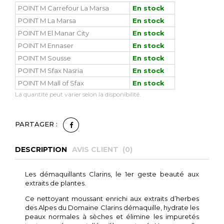
POINT M Carrefour La Marsa
En stock
POINT M La Marsa
En stock
POINT M El Manar City
En stock
POINT M Ennaser
En stock
POINT M Sousse
En stock
POINT M Sfax Nasria
En stock
POINT M Mall of Sfax
En stock
La quantité peut varier selon la disponibilité.
PARTAGER :
DESCRIPTION
AVIS CLIENT (
0
)
Les démaquillants Clarins, le 1er geste beauté aux
extraits de plantes.
Ce nettoyant moussant enrichi aux extraits d’herbes
des Alpes du Domaine Clarins démaquille, hydrate les
peaux normales à sèches et élimine les impuretés