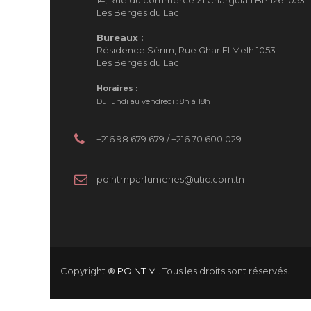
14, Rue du commerce ZI Charguia 1 BP 126 1053
Les Berges du Lac
Bureaux :
Résidence Sérim, Rue Ghar El Melh 1053
Les Berges du Lac
Horaires :
Du lundi au vendredi : 8h à 18h
+216 98 679 679 / +216 70 600 029
pointmparfumeries@utic.com.tn
Copyright
©
POINT M .
Tous les droits sont réservés.