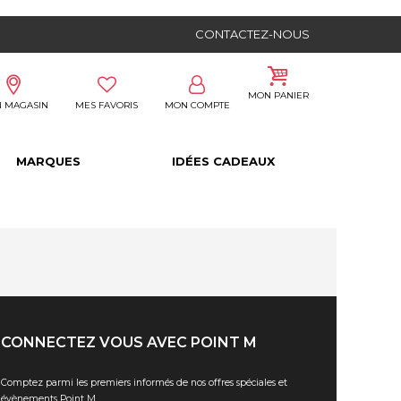
CONTACTEZ-NOUS
MON PANIER
 MAGASIN
MES FAVORIS
MON COMPTE
MARQUES
IDÉES CADEAUX
CONNECTEZ VOUS AVEC POINT M
Comptez parmi les premiers informés de nos offres spéciales et
évènements Point M