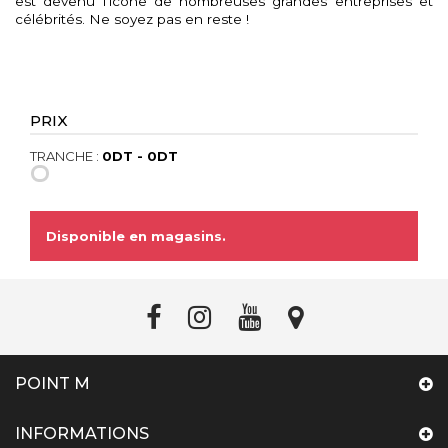
est devenu l'icône de nombreuses grandes entreprises et
célébrités.
Ne soyez pas en reste !
PRIX
TRANCHE :
0DT - 0DT
Disponible en magasins.
POINT M
INFORMATIONS