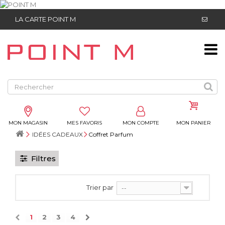
LA CARTE POINT M
MON MAGASIN
MES FAVORIS
MON COMPTE
MON PANIER
IDÉES CADEAUX
Coffret Parfum
Filtres
Trier par
--
1
2
3
4