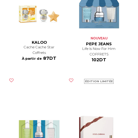
NOUVEAU
KALOO
PEPE JEANS
Cache Cache Star
Life Is Now For Him
Coffrets
COFFRETS
87DT
À partir de
102DT
ÉDITION LIMITÉE