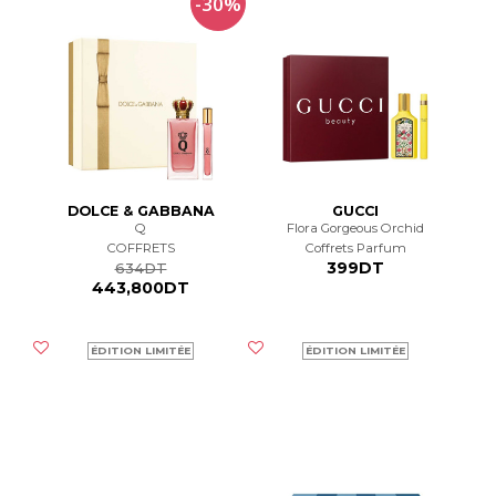
-30%
DOLCE & GABBANA
GUCCI
Q
Flora Gorgeous Orchid
COFFRETS
Coffrets Parfum
399DT
634DT
443,800DT
ÉDITION LIMITÉE
ÉDITION LIMITÉE