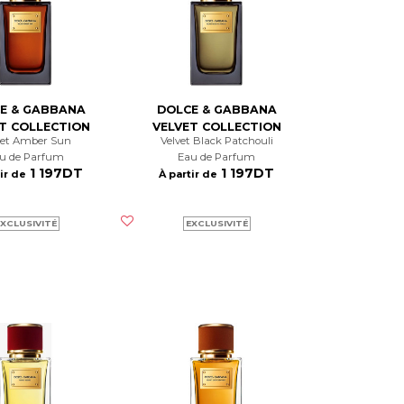
E & GABBANA
DOLCE & GABBANA
T COLLECTION
VELVET COLLECTION
lvet Amber Sun
Velvet Black Patchouli
au de Parfum
Eau de Parfum
1 197DT
1 197DT
ir de
À partir de
XCLUSIVITÉ
EXCLUSIVITÉ