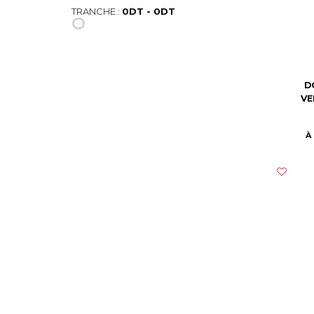
TRANCHE :
0DT - 0DT
D
VE
À