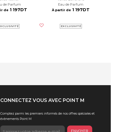
au de Parfum
Eau de Parfum
1 197DT
1 197DT
ir de
À partir de
XCLUSIVITÉ
EXCLUSIVITÉ
CONNECTEZ VOUS AVEC POINT M
Comptez parmi les premiers informés de nos offres spéciales et
évènements Point M
ENVOYER