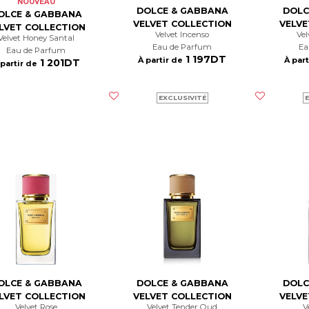
NOUVEAU
DOLCE & GABBANA
DOLC
OLCE & GABBANA
VELVET COLLECTION
VELVE
LVET COLLECTION
Velvet Incenso
V
Velvet Honey Santal
Eau de Parfum
E
Eau de Parfum
1 197DT
À partir de
À part
1 201DT
 partir de
EXCLUSIVITÉ
E
OLCE & GABBANA
DOLCE & GABBANA
DOLC
LVET COLLECTION
VELVET COLLECTION
VELVE
Velvet Rose
Velvet Tender Oud