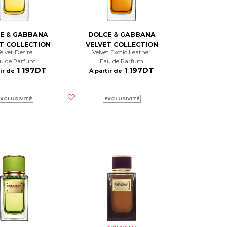
E & GABBANA
DOLCE & GABBANA
T COLLECTION
VELVET COLLECTION
Velvet Desire
Velvet Exotic Leather
au de Parfum
Eau de Parfum
1 197DT
1 197DT
ir de
À partir de
XCLUSIVITÉ
EXCLUSIVITÉ