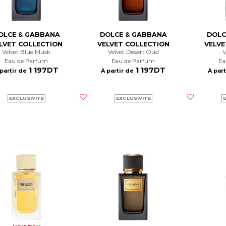
OLCE & GABBANA
DOLCE & GABBANA
DOLC
LVET COLLECTION
VELVET COLLECTION
VELVE
Velvet Blue Musk
Velvet Desert Oud
Eau de Parfum
Eau de Parfum
E
1 197DT
1 197DT
 partir de
À partir de
À part
EXCLUSIVITÉ
EXCLUSIVITÉ
E