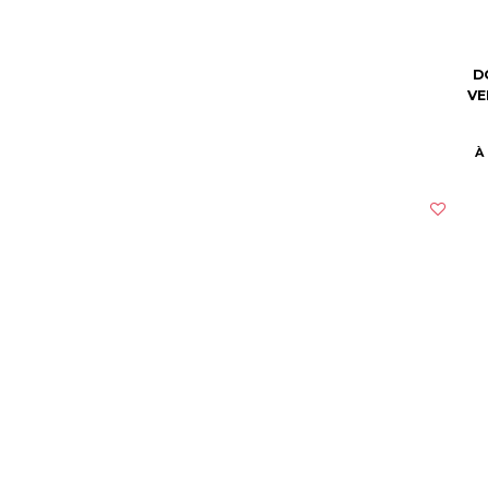
D
VE
À