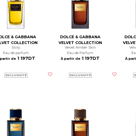
OLCE & GABBANA
DOLCE & GABBANA
DOLC
LVET COLLECTION
VELVET COLLECTION
VELVE
Sicily
Velvet Amber Skin
Ve
Eau de parfum
Eau de Parfum
E
1 197DT
1 197DT
 partir de
À partir de
À part
EXCLUSIVITÉ
EXCLUSIVITÉ
E