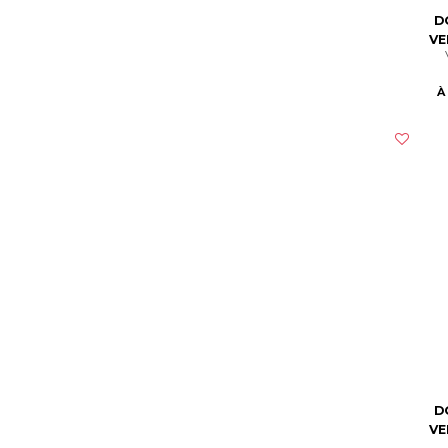
D
VE
À
D
VE