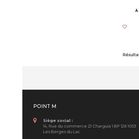
À
Résultats
POINT M
Siège social :
14, Rue du commerce ZI Charguia 1 BP 126 1053
Les Berges du Lac