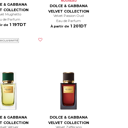
NOUVEAU
E & GABBANA
DOLCE & GABBANA
T COLLECTION
VELVET COLLECTION
elvet Mughetto
Velvet Passion Oud
au de Parfum
Eau de Parfum
1 197DT
ir de
1 201DT
À partir de
XCLUSIVITÉ
E & GABBANA
DOLCE & GABBANA
T COLLECTION
VELVET COLLECTION
Velvet Vetiver
Velvet Zafferano