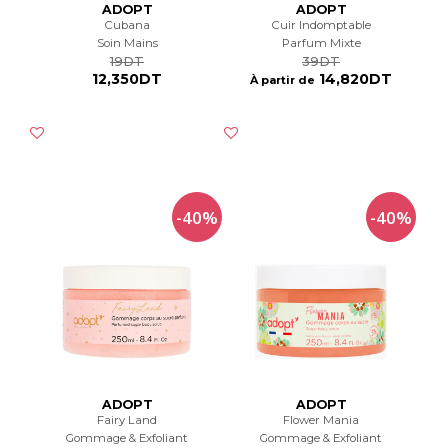
ADOPT
ADOPT
Cubana
Cuir Indomptable
Soin Mains
Parfum Mixte
19DT
39DT
12,350DT
14,820DT
À partir de
-40%
-40%
ADOPT
ADOPT
Fairy Land
Flower Mania
Gommage & Exfoliant
Gommage & Exfoliant