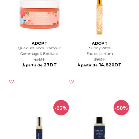
ADOPT
ADOPT
Quelques Mots D'amour
Sunny Vibes
Gommage & Exfoliant
Eau de parfum
45DT
39DT
27DT
14,820DT
À partir de
À partir de
-62%
-50%