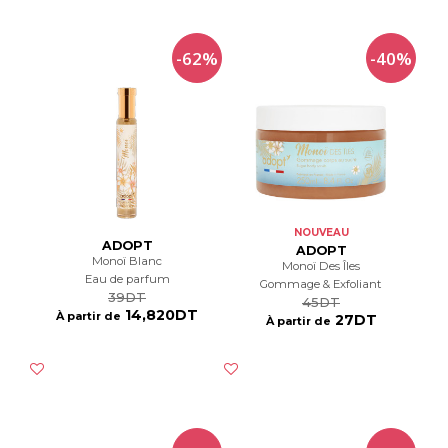
-62%
-40%
NOUVEAU
ADOPT
ADOPT
Monoï Blanc
Monoï Des Îles
Eau de parfum
Gommage & Exfoliant
39DT
45DT
14,820DT
À partir de
27DT
À partir de