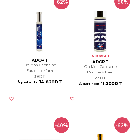
-62%
-50%
NOUVEAU
ADOPT
ADOPT
Oh Mon Capitaine
Oh Mon Capitaine
Eau de parfum
Douche & Bain
39DT
23DT
14,820DT
À partir de
11,500DT
À partir de
-40%
-62%