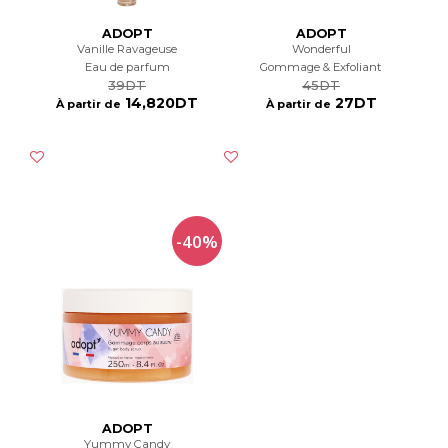
ADOPT
ADOPT
Vanille Ravageuse
Wonderful
Eau de parfum
Gommage & Exfoliant
39DT
45DT
14,820DT
27DT
À partir de
À partir de
-40%
ADOPT
Yummy Candy