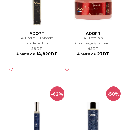
ADOPT
ADOPT
Au Bout Du Monde
Au Féminin
Eau de parfum
Gommage & Exfoliant
39DT
45DT
14,820DT
27DT
À partir de
À partir de
-62%
-50%