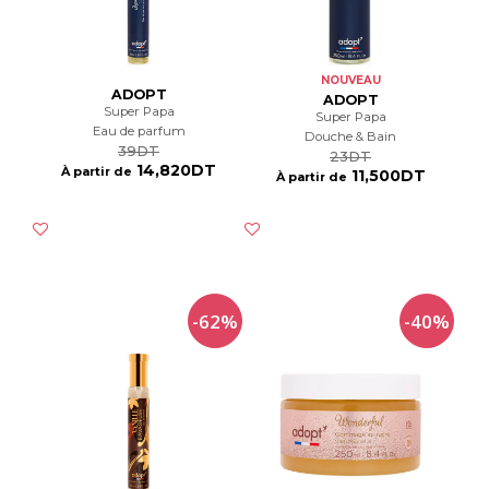
NOUVEAU
ADOPT
ADOPT
Super Papa
Super Papa
Eau de parfum
Douche & Bain
39DT
23DT
14,820DT
À partir de
11,500DT
À partir de
-62%
-40%