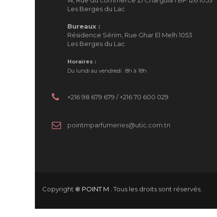
14, Rue du commerce ZI Charguia 1 BP 126 1053
Les Berges du Lac
Bureaux :
Résidence Sérim, Rue Ghar El Melh 1053
Les Berges du Lac
Horaires :
Du lundi au vendredi : 8h à 18h
+216 98 679 679 / +216 70 600 029
pointmparfumeries@utic.com.tn
Copyright
©
POINT M .
Tous les droits sont réservés.