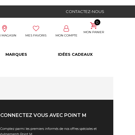
CONTACTEZ-NOUS
0
MON PANIER
 MAGASIN
MES FAVORIS
MON COMPTE
MARQUES
IDÉES CADEAUX
CONNECTEZ VOUS AVEC POINT M
Comptez parmi les premiers informés de nos offres spéciales et
évènements Point M