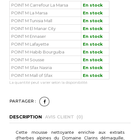
POINT M Carrefour La Marsa
En stock
POINT M La Marsa
En stock
POINT M Tunisia Mall
En stock
POINT M El Manar City
En stock
POINT M Ennaser
En stock
POINT M Lafayette
En stock
POINT M Habib Bourguiba
En stock
POINT M Sousse
En stock
POINT M Sfax Nasria
En stock
POINT M Mall of Sfax
En stock
La quantité peut varier selon la disponibilité.
PARTAGER :
DESCRIPTION
AVIS CLIENT (
0
)
Cette mousse nettoyante enrichie aux extraits
d'herbes alpines du Domaine Clarins
démaquille,