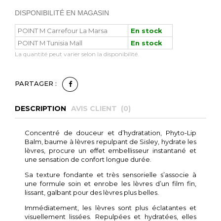
DISPONIBILITÉ EN MAGASIN
POINT M Carrefour La Marsa
En stock
POINT M Tunisia Mall
En stock
La quantité peut varier selon la disponibilité.
PARTAGER :
DESCRIPTION
AVIS CLIENT (
0
)
Concentré de douceur et d’hydratation, Phyto-Lip
Balm, baume à lèvres repulpant de Sisley, hydrate les
lèvres, procure un effet embellisseur instantané et
une sensation de confort longue durée.
Sa texture fondante et très sensorielle s’associe à
une formule soin et enrobe les lèvres d’un film fin,
lissant, galbant pour des lèvres plus belles.
Immédiatement, les lèvres sont plus éclatantes et
visuellement lissées. Repulpées et hydratées, elles