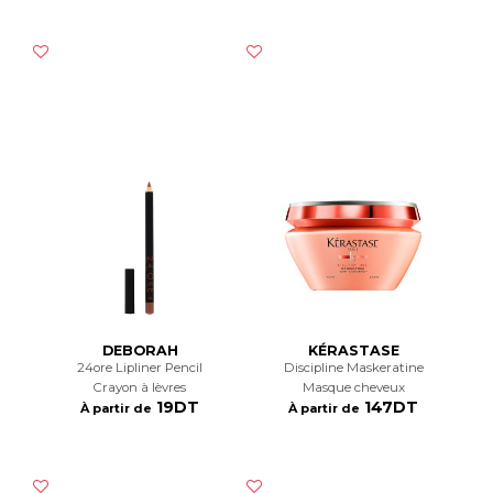
DEBORAH
KÉRASTASE
24ore Lipliner Pencil
Discipline Maskeratine
Crayon à lèvres
Masque cheveux
19DT
147DT
À partir de
À partir de