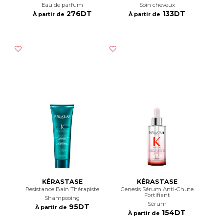
Eau de parfum
Soin cheveux
276DT
133DT
À partir de
À partir de
KÉRASTASE
KÉRASTASE
Resistance Bain Thérapiste
Genesis Sérum Anti-Chute
Fortifiant
Shampooing
Sérum
95DT
À partir de
154DT
À partir de