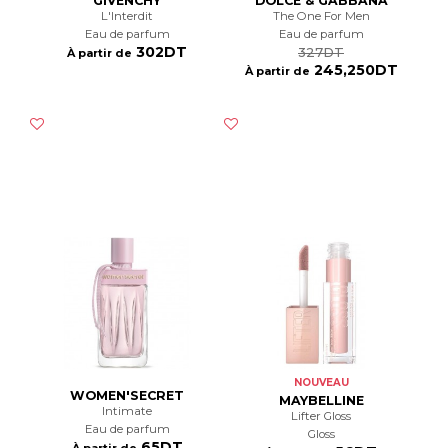
GIVENCHY
DOLCE & GABBANA
L'interdit
The One For Men
Eau de parfum
Eau de parfum
302DT
327DT
À partir de
245,250DT
À partir de
NOUVEAU
WOMEN'SECRET
MAYBELLINE
Intimate
Lifter Gloss
Eau de parfum
Gloss
65DT
À partir de