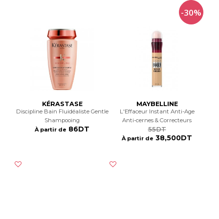
-30%
KÉRASTASE
MAYBELLINE
Discipline Bain Fluidéaliste Gentle
L'effaceur Instant Anti-Age
Shampooing
Anti-cernes & Correcteurs
86DT
55DT
À partir de
38,500DT
À partir de