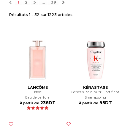
1
2
3
...
39
Résultats 1 - 32 sur 1223 articles.
LANCÔME
KÉRASTASE
Idôle
Genesis Bain Nutri-Fortifiant
Eau de parfum
Shampooing
238DT
95DT
À partir de
À partir de