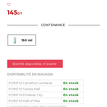
145
DT
CONTENANCE
150 ml
Bientôt disponible, m’avertir
DISPONIBILITÉ EN MAGASIN
POINT M Carrefour La Marsa
En stock
POINT M Tunisia Mall
En stock
POINT M El Manar City
En stock
POINT M Mall of Sfax
En stock
La quantité peut varier selon la disponibilité.