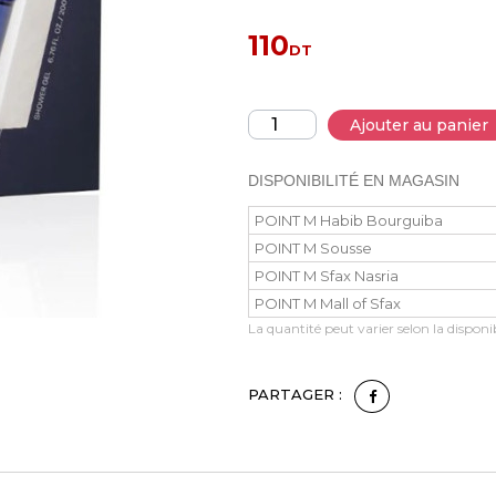
110
DT
Ajouter au panier
DISPONIBILITÉ EN MAGASIN
POINT M Habib Bourguiba
POINT M Sousse
POINT M Sfax Nasria
POINT M Mall of Sfax
La quantité peut varier selon la disponib
PARTAGER :