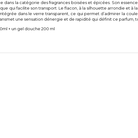
ue dans la catégorie des fragrances boisées et épicées. Son essen
e qui facilite son transport. Le flacon, à la silhouette arrondie et à l
t intégrée dans le verre transparent, ce qui permet d’admirer la cou
ransmet une sensation dénergie et de rapidité qui définit ce parfum, 
00ml + un gel douche 200 ml