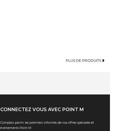
PLUS DE PRODUITS
CONNECTEZ VOUS AVEC POINT M
Comptez parmi les premiers informés de nos offres spéciales et
évènements Point M