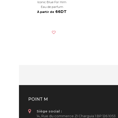
Iconic Blue For Him
Eau de parfum
66DT
À partir de
POINT M
Siège social :
14, Rue du commerce ZI Charguia 1 BP 126 1053